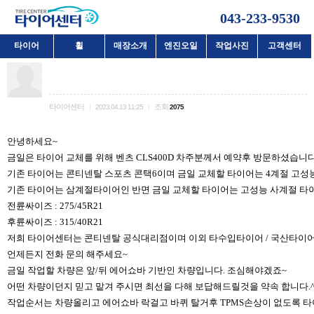
043-233-9530
타이어
휠
매장소개
엔진오일
작업사진
고객센터
청주 콘티넨탈 공식대리점 타이어센터 벤츠CLS400D 전륜 275/45
R21 - 후륜 315/40R21인치 콘티넨탈티이어 교체~
타이어센터
조회
|
2023.04.13 11:25
|
2075
안녕하세요~
금일은 타이어 교체를 위해 벤츠 CLS400D 차주분께서 예약후 방문하셨습니다
기존 타이어는 콘티넨탈 스포츠 콘택6이며 금일 교체할 타이어는 4계절 고성능
기존 타이어는 삼계절타이어인 반면 금일 교체할 타이어는 고성능 사계절 타
전륜싸이즈 : 275/45R21
후륜싸이즈 : 315/40R21
저희 타이어센터는 콘티넨탈 공식대리점이며 이외 타수입타이어 / 국산타이어 /
언제든지 전화 문의 해주세요~
금일 작업할 차량은 앞/뒤 에어쇼바 기반인 차량입니다. 조심해야겠죠~
어떤 차량이던지 믿고 맡겨 주시면 최선을 다해 보답해드릴것을 약속 합니다.^
작업순서는 차량올리고 에어쇼바 락걸고 바퀴 탈거후 TPMS손상이 없도록 타