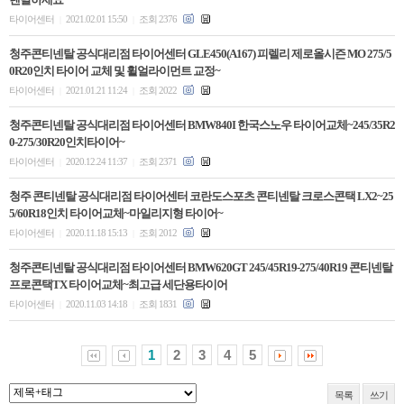
타이어센터
2021.02.01 15:50
조회 2376
|
|
청주콘티넨탈 공식대리점 타이어센터 GLE450(A167) 피렐리 제로올시즌 MO 275/5
0R20인치 타이어 교체 및 휠얼라이먼트 교정~
타이어센터
2021.01.21 11:24
조회 2022
|
|
청주콘티넨탈 공식대리점 타이어센터 BMW840I 한국스노우 타이어교체~245/35R2
0-275/30R20인치타이어~
타이어센터
2020.12.24 11:37
조회 2371
|
|
청주 콘티넨탈 공식대리점 타이어센터 코란도스포츠 콘티넨탈 크로스콘택 LX2~25
5/60R18인치 타이어교체~마일리지형 타이어~
타이어센터
2020.11.18 15:13
조회 2012
|
|
청주콘티넨탈 공식대리점 타이어센터 BMW620GT 245/45R19-275/40R19 콘티넨탈
프로콘택TX 타이어교체~최고급 세단용타이어
타이어센터
2020.11.03 14:18
조회 1831
|
|
1
2
3
4
5
목록
쓰기