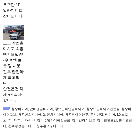
호프만 3D
얼라이먼트
장비입니다.
~
모드 작업을
마치고 최종
엔진오일량
/ 워셔액 보
충 및 시운
전후 안전하
게 출고합니
다.
안전운전 하
세요~ 감사
합니다.
,
,
,
,
청주타이어
콘티넨탈타이어
청주콘티넨탈타이어
청주수입타이어전문점
청주타
,
,
,
,
,
,
이어교체
청주벤츠타이어
21인치타이어
청주타이어싼곳
콘티넨탈
타이어
LX스포
,
,
,
,
,
,
츠
2754521
3154021
청주수입타이어전문점
청주얼라이먼트
청주엔진오일
청주경정
,
,
비
청주향정동타이어
청주흥덕구타이어