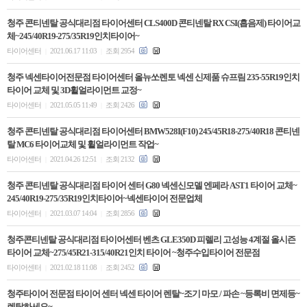
청주 콘티넨탈 공식대리점 타이어센터 CLS400D 콘티넨탈 RX CSI(흡음제) 타이어교
체~245/40R19-275/35R19인치타이어~
타이어센터
2021.06.17 11:03
조회 2954
|
|
청주 넥센타이어전문점 타이어센터 올뉴쏘렌토 넥센 신제품 슈프림 235-55R19인치
타이어 교체 및 3D휠얼라이먼트 교정~
타이어센터
2021.05.05 11:49
조회 2426
|
|
청주 콘티넨탈 공식대리점 타이어센터 BMW528I(F10) 245/45R18-275/40R18 콘티넨
탈 MC6 타이어교체 및 휠얼라이먼트 작업~
타이어센터
2021.04.26 12:51
조회 2132
|
|
청주 콘티넨탈 공식대리점 타이어 센터 G80 넥센신모델 엔페라 AST1 타이어 교체~
245/40R19-275/35R19인치타이어~넥센타이어 전문업체
타이어센터
2021.03.07 14:04
조회 2856
|
|
청주콘티넨탈 공식대리점 타이어센터 벤츠 GLE350D 피렐리 고성능 4계절 올시즌
타이어 교체~275/45R21-315/40R21인치 타이어 ~청주수입타이어 전문점
타이어센터
2021.02.18 11:08
조회 2452
|
|
청주타이어 전문점 타이어 센터 넥센 타이어 렌탈~조기 마모 / 파손 ~등록비 면제등~
렌탈하세요~