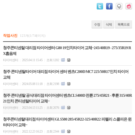
수정
삭제
목록으로
작업사진
123개(1/7페이지)
청주콘티넨탈 대리점 타이어센터 G80 19인치타이어 교체~245/40R19 - 275/35R19 R
X흡음제
타이어센터
2025.04.11 15:45
조회 1202
|
|
청주 콘티넨탈타이어 대리점 타이어 센터 벤츠C200D MC7 225/50R17인치 타이어
교체
타이어센터
2024.05.08 11:18
조회 2198
|
|
청주 콘티넨탈 공식대리점 타이어센터 벤츠CLS400D 전륜 275/45R21 - 후륜 315/40R
21인치 콘티넨탈티이어 교체~
타이어센터
2023.04.13 11:25
조회 2076
|
|
청주콘티넨탈대리점 타이어센터 GLS580 285/45R22-325/40R22 피렐리 스콜피온 윈
터타이어 교체~
타이어센터
2022.12.23 16:23
조회 2344
|
|