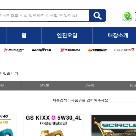
휠
엔진오일
매장소개
 있습니다.
40
5W30
5W40
10W
빠른검색 :