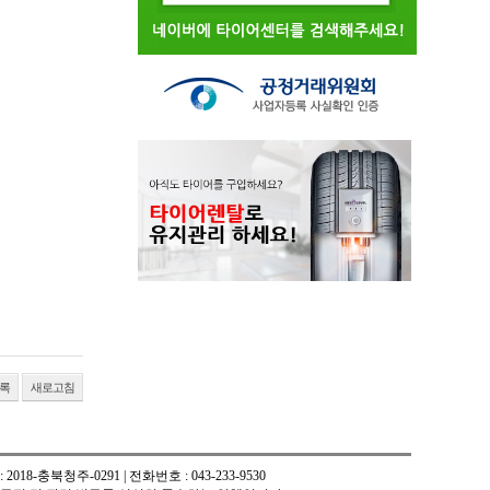
록
새로고침
8-충북청주-0291 | 전화번호 : 043-233-9530