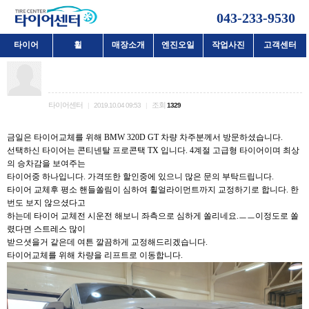
043-233-9530
타이어
휠
매장소개
엔진오일
작업사진
고객센터
청주타이어 타이어교체 BMW 320D GT 245-45R19 / 275-40R19 콘
티넨탈 TX 교체 및 휠얼라이먼트 교정~
타이어센터
조회
|
2019.10.04 09:53
|
1329
금일은 타이어교체를 위해 BMW 320D GT 차량 차주분께서 방문하셨습니다.
선택하신 타이어는 콘티넨탈 프로콘택 TX 입니다. 4계절 고급형 타이어이며 최상
의 승차감을 보여주는
타이어중 하나입니다. 가격또한 할인중에 있으니 많은 문의 부탁드립니다.
타이어 교체후 평소 핸들쏠림이 심하여 휠얼라이먼트까지 교정하기로 합니다. 한
번도 보지 않으셨다고
하는데 타이어 교체전 시운전 해보니 좌측으로 심하게 쏠리네요.ㅡㅡ이정도로 쏠
렸다면 스트레스 많이
받으셧을거 같은데 여튼 깔끔하게 교정해드리겠습니다.
타이어교체를 위해 차량을 리프트로 이동합니다.