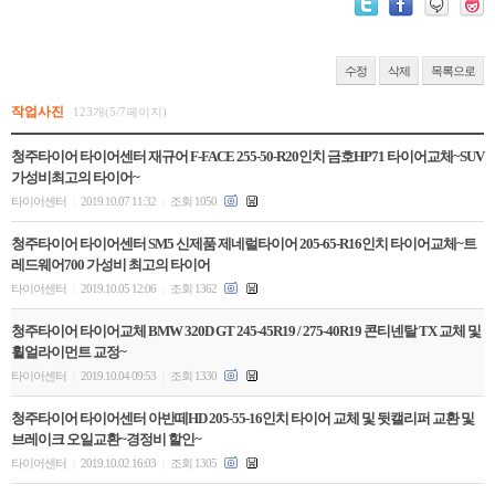
수정
삭제
목록으로
작업사진
123개(5/7페이지)
청주타이어 타이어센터 재규어 F-FACE 255-50-R20인치 금호HP71 타이어교체~SUV
가성비최고의 타이어~
타이어센터
2019.10.07 11:32
조회 1050
|
|
청주타이어 타이어센터 SM5 신제품 제네럴타이어 205-65-R16인치 타이어교체~트
레드웨어700 가성비 최고의 타이어
타이어센터
2019.10.05 12:06
조회 1362
|
|
청주타이어 타이어교체 BMW 320D GT 245-45R19 / 275-40R19 콘티넨탈 TX 교체 및
휠얼라이먼트 교정~
타이어센터
2019.10.04 09:53
조회 1330
|
|
청주타이어 타이어센터 아반떼HD 205-55-16인치 타이어 교체 및 뒷캘리퍼 교환 및
브레이크 오일교환~경정비 할인~
타이어센터
2019.10.02 16:03
조회 1305
|
|