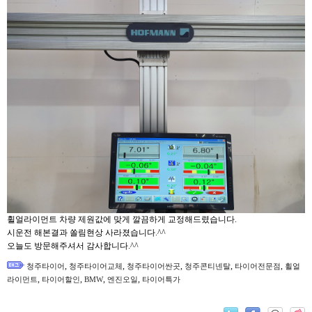
휠얼라이먼트 차량 제원값에 맞게 깔끔하게 교정해드렸습니다.
시운전 해본결과 쏠림현상 사라졌습니다.^^
오늘도 방문해주셔서 감사합니다.^^
,
,
,
,
,
청주타이어
청주타이어교체
청주타이어싼곳
청주콘티넨탈
타이어전문점
휠얼
,
,
,
,
라이먼트
타이어할인
BMW
엔진오일
타이어특가