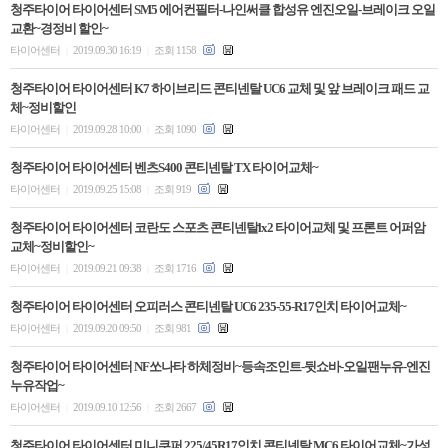
청주타이어 타이어센터 SM5 에어컨필터-나인써클 합성유 엔진오일-브레이크 오일
교환~경정비 할인~
타이어센터
2019.09.30 16:19
조회 1158
|
|
청주타이어 타이어센터 K7 하이브리드 콘티넨탈 UC6 교체 및 앞 브레이크 패드 교
체~정비할인
타이어센터
2019.09.28 10:00
조회 1090
|
|
청주타이어 타이어센터 벤츠S400 콘티넨탈 TX 타이어교체~
타이어센터
2019.09.25 15:08
조회 919
|
|
청주타이어 타이어센터 코란도 스포츠 콘티넨탈lx2 타이어교체 및 프론트 어퍼암
교체~정비할인~
타이어센터
2019.09.21 09:38
조회 1716
|
|
청주타이어 타이어센터 오피러스 콘티넨탈 UC6 235-55-R17인치 타이어교체~
타이어센터
2019.09.20 09:50
조회 981
|
|
청주타이어 타이어센터 NF쏘나타 하체정비~등속조인트-뒷쇼바-오일팬누유-엔진
누유작업~
타이어센터
2019.09.10 12:56
조회 2667
|
|
청주타이어 타이어센터 미니쿠퍼 225/45R17인치 콘티넨탈 MC6 타이어교체~가성