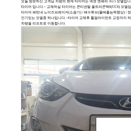
오늘 방문하신 고객님 차량의 현재 타이어는 넥센 엔페라 AU5 모델입
타이어 입니다.~ 교체하실 타이어는 콘티넨탈 울트라콘택6(UC6) 모델입
타이어 패턴내 노이즈브레이커(소음기) / 배수튜브(물배출능력향상) / 
인기있는 모델중 하나입니다.~타이어 교체후 휠얼라이먼트 교정까지 하
차량을 리프트로 이동합니다.