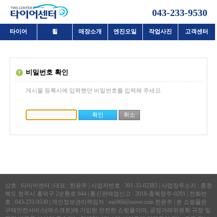
043-233-9530
타이어
휠
매장소개
엔진오일
작업사진
고객센터
비밀번호 확인
게시물 등록시에 입력했던 비밀번호를 입력해 주세요.
상호 : 타이어센터 | 대표 : 한윤주 | 사업자번호 : 301-35-62385 | 사업장주소지 : 충청
북도 청주시 흥덕구 2순환로 944 | 통신판매업신고 : 2018-충북청주-0291 | 전화번
호 : 043-233-9530 | 개인정보관리책임자 : mir066@naver.com 한윤주 | 본 쇼핑몰은
구매안전서비스(에스크로)에 가입된 안전한 쇼핑몰이며, 공정거래위원회 규정 및